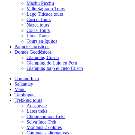
Machu Picchu
Valle Sagrado Tours
Lago Titicaca tours
Cusco Tours
Nazca tours
Colca Tours
Lima Tours
Tours en Iquitos
Paquetes turísticos
Domos Geodésicos
Glamping Cusco
Glamping de Lujo en Perú
Glamping bajo el cielo Cusco
Camino Inca
Salkantay
Manu
Tambopata
Trekking tours
Ausangate
Lares treks
Choquequirao Treks
Selva Inca Trek
Montaña 7 colores
Caminatas alternativas