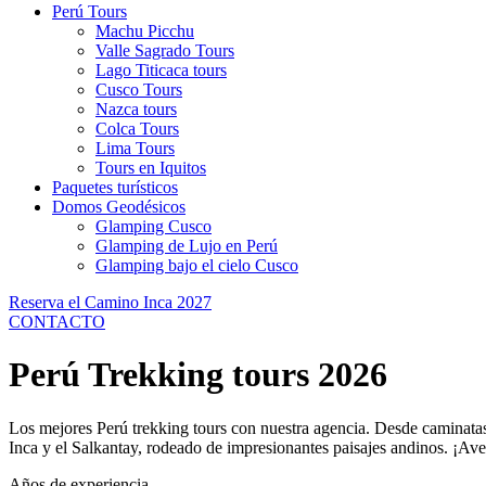
Perú Tours
Machu Picchu
Valle Sagrado Tours
Lago Titicaca tours
Cusco Tours
Nazca tours
Colca Tours
Lima Tours
Tours en Iquitos
Paquetes turísticos
Domos Geodésicos
Glamping Cusco
Glamping de Lujo en Perú
Glamping bajo el cielo Cusco
Reserva el Camino Inca 2027
CONTACTO
Perú Trekking tours 2026
Los mejores Perú trekking tours con nuestra agencia. Desde caminatas f
Inca y el Salkantay, rodeado de impresionantes paisajes andinos. ¡Aven
Años de experiencia