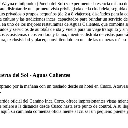
 Wayna e Intipunku (Puerta del Sol) y experimente la esencia misma d
ra disfrutar de una primera vista privilegiada de la ciudadela, seguida
urs privados o grupos pequeños (de 2 a 8 viajeros), diseñados para la c
a cultura y las tradiciones incas, capacitados para brindar un servicio de
a en uno de los mejores restaurantes de Aguas Calientes, que combina s
dos y servicios de autobús de ida y vuelta para un viaje tranquilo y sin 
os ecosistemas ricos en flora y fauna, mientras disfruta de vistas pano
tura, exclusividad y placer, convirtiéndolo en una de las maneras más s
rta del Sol - Aguas Calientes
prano por la mañana con un traslado desde su hotel en Cusco. Atravesa
.
artida oficial del Camino Inca Corto, ofrece impresionantes vistas mientr
refiere a la distancia desde Cusco hasta este punto de control. A su ll
de aquí, su caminata comienza oficialmente al cruzar un pequeño puente 