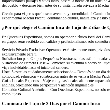
impresionantes paisajes y sitios incas, pasará la noche en un hotel de
del pueblo y descanse bien antes de su visita guiada privada a Machu
Creado para viajeros que buscan aventura y comodidad, el Camino Inca 
experimentar Machu Picchu, combinando cultura, naturaleza y estilo e
¿Por qué elegir el Camino Inca de Lujo de 2 días de
En Quechuas Expeditions, somos un operador turístico local del Camino
en grupo, serás recibido con calidez y profesionalismo; solo consulta 
Servicio Privado Exclusivo: Operamos exclusivamente tours privados d
exclusivamente para ti.
Sofisticación para Grupos Pequeños: Nuestras salidas están limitadas 
Vistadome de Primera Clase – Comience su aventura a bordo del lujo
viaje inolvidable hasta el inicio del sendero.
Hotel 5 estrellas cuidadosamente seleccionado – Después de un día de 
comodidad, relajación y sofisticación antes de su visita a Machu Picc
Guías Locales Expertos – Viaje con guías locales altamente capacitado
andinas, ofreciendo una perspectiva y atención inigualables.
Conexión Cultural Auténtica – Con Quechuas Expeditions, no solo reco
como lujoso.
Caminata de Lujo de 2 Días por el Camino Inca: