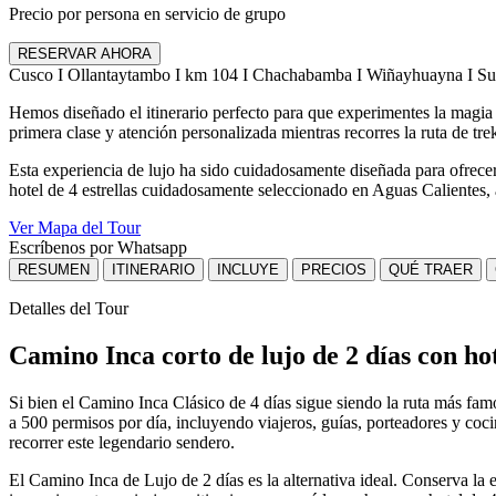
Precio por persona en servicio de grupo
RESERVAR AHORA
Cusco I Ollantaytambo I km 104 I Chachabamba I Wiñayhuayna I Sun
Hemos diseñado el itinerario perfecto para que experimentes la magi
primera clase y atención personalizada mientras recorres la ruta de t
Esta experiencia de lujo ha sido cuidadosamente diseñada para ofrecert
hotel de 4 estrellas cuidadosamente seleccionado en Aguas Calientes,
Ver Mapa del Tour
Escríbenos por Whatsapp
RESUMEN
ITINERARIO
INCLUYE
PRECIOS
QUÉ TRAER
Detalles del Tour
Camino Inca corto de lujo de 2 días con ho
Si bien el Camino Inca Clásico de 4 días sigue siendo la ruta más famos
a 500 permisos por día, incluyendo viajeros, guías, porteadores y coc
recorrer este legendario sendero.
El Camino Inca de Lujo de 2 días es la alternativa ideal. Conserva la