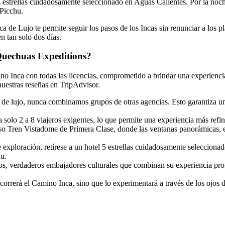
 4 estrellas cuidadosamente seleccionado en Aguas Calientes. Por la noch
 Picchu.
de Lujo te permite seguir los pasos de los Incas sin renunciar a los pl
n tan solo dos días.
 Quechuas Expeditions?
 Inca con todas las licencias, comprometido a brindar una experiencia 
nuestras reseñas en TripAdvisor.
e lujo, nunca combinamos grupos de otras agencias. Esto garantiza un 
a solo 2 a 8 viajeros exigentes, lo que permite una experiencia más ref
so Tren Vistadome de Primera Clase, donde las ventanas panorámicas, 
exploración, retírese a un hotel 5 estrellas cuidadosamente seleccionado
hu.
s, verdaderos embajadores culturales que combinan su experiencia profe
rrerá el Camino Inca, sino que lo experimentará a través de los ojos de