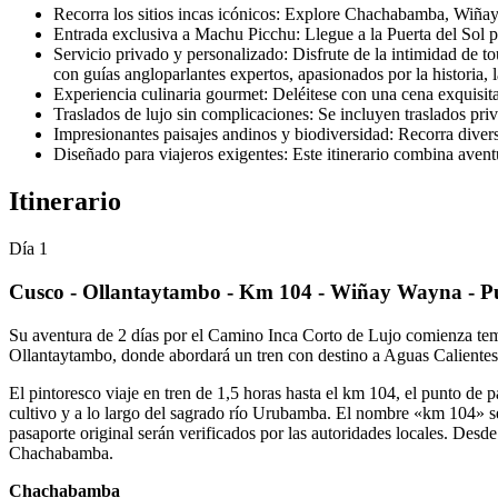
Recorra los sitios incas icónicos: Explore Chachabamba, Wiñay
Entrada exclusiva a Machu Picchu: Llegue a la Puerta del Sol pa
Servicio privado y personalizado: Disfrute de la intimidad de to
con guías angloparlantes expertos, apasionados por la historia, l
Experiencia culinaria gourmet: Deléitese con una cena exquisit
Traslados de lujo sin complicaciones: Se incluyen traslados priva
Impresionantes paisajes andinos y biodiversidad: Recorra divers
Diseñado para viajeros exigentes: Este itinerario combina aven
Itinerario
Día 1
Cusco - Ollantaytambo - Km 104 - Wiñay Wayna - Pue
Su aventura de 2 días por el Camino Inca Corto de Lujo comienza tem
Ollantaytambo, donde abordará un tren con destino a Aguas Calientes
El pintoresco viaje en tren de 1,5 horas hasta el km 104, el punto de p
cultivo y a lo largo del sagrado río Urubamba. El nombre «km 104» se 
pasaporte original serán verificados por las autoridades locales. Des
Chachabamba.
Chachabamba