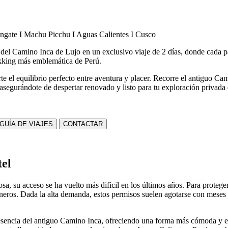
gate I Machu Picchu I Aguas Calientes I Cusco
a del Camino Inca de Lujo en un exclusivo viaje de 2 días, donde cad
rekking más emblemática de Perú.
e el equilibrio perfecto entre aventura y placer. Recorre el antiguo Ca
 asegurándote de despertar renovado y listo para tu exploración privad
GUÍA DE VIAJES
CONTACTAR
tel
a, su acceso se ha vuelto más difícil en los últimos años. Para proteger 
ineros. Dada la alta demanda, estos permisos suelen agotarse con meses 
 esencia del antiguo Camino Inca, ofreciendo una forma más cómoda y ex