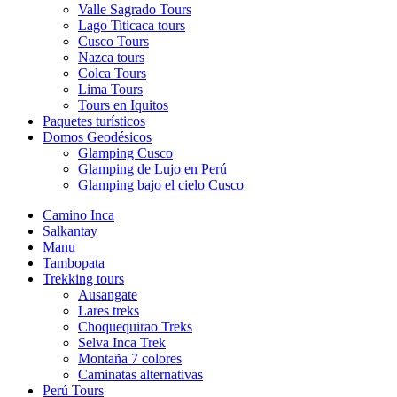
Valle Sagrado Tours
Lago Titicaca tours
Cusco Tours
Nazca tours
Colca Tours
Lima Tours
Tours en Iquitos
Paquetes turísticos
Domos Geodésicos
Glamping Cusco
Glamping de Lujo en Perú
Glamping bajo el cielo Cusco
Camino Inca
Salkantay
Manu
Tambopata
Trekking tours
Ausangate
Lares treks
Choquequirao Treks
Selva Inca Trek
Montaña 7 colores
Caminatas alternativas
Perú Tours