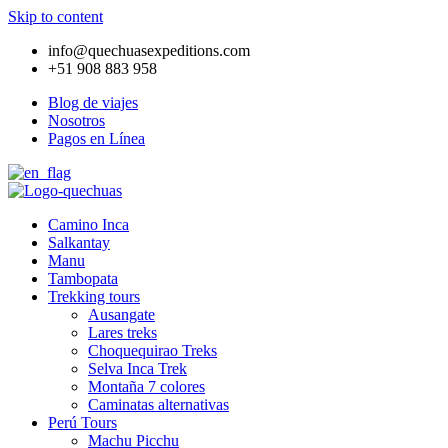
Skip to content
info@quechuasexpeditions.com
+51 908 883 958
Blog de viajes
Nosotros
Pagos en Línea
Camino Inca
Salkantay
Manu
Tambopata
Trekking tours
Ausangate
Lares treks
Choquequirao Treks
Selva Inca Trek
Montaña 7 colores
Caminatas alternativas
Perú Tours
Machu Picchu