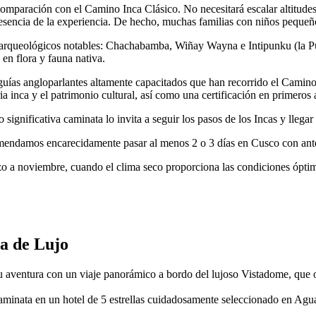
 comparación con el Camino Inca Clásico. No necesitará escalar altitude
 esencia de la experiencia. De hecho, muchas familias con niños pequeñ
ios arqueológicos notables: Chachabamba, Wiñay Wayna e Intipunku (la Pue
en flora y fauna nativa.
ías angloparlantes altamente capacitados que han recorrido el Camino 
a inca y el patrimonio cultural, así como una certificación en primeros 
 significativa caminata lo invita a seguir los pasos de los Incas y llega
mendamos encarecidamente pasar al menos 2 o 3 días en Cusco con antela
o a noviembre, cuando el clima seco proporciona las condiciones óptim
ca de Lujo
u aventura con un viaje panorámico a bordo del lujoso Vistadome, que
 caminata en un hotel de 5 estrellas cuidadosamente seleccionado en Ag