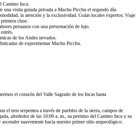
el Camino Inca.
 de una visita guiada privada a Machu Picchu el segundo día.
omodidad, la atención y la exclusividad. Guías locales expertos: Viaje
 primera clase.
abores peruanos con una presentación de lujo.
estrés.
rámicas de los Andes nevados.
ofisticadas de experimentar Machu Picchu.
remos el corazón del Valle Sagrado de los Incas hasta
as el tren serpentea a través de pueblos de la sierra, campos de
egada, alrededor de las 10:00 a. m., su permiso del Camino Inca y su
y ascender suavemente hacia nuestro primer sitio arqueológico: