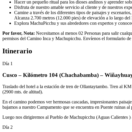
Hacer un pequeño ritual para los dioses andinos y aprender sobre
Disfruta de nuestro amable servicio al cliente y de nuestros ex
Camine a través de los diferentes tipos de paisajes y escenarios,
Alcanza 2.700 metros (12.000 pies) de elevación a lo largo de
Explora MachuPicchu y sus alrededores con expertos y conocedo
Por favor, Nota:
Necesitamos al menos 02 Personas para salir cualquie
permisos del Camino Inca y Machupicchu. Envíenos el formulario de r
Itinerario
Día 1
Cusco – Kilómetro 104 (Chachabamba) – Wiñayhuay
Traslado del hotel a la estación de tren de Ollantaytambo. Tren al 
(2900 mts. de altitud).
En el camino podemos ver hermosas cascadas, impresionantes paisajes
bajamos a nuestro Campamento que se encuentra en Puente ruinas al 
Luego nos dirigiremos al Pueblo de Machupicchu (Aguas Calientes ) a 
Día 2