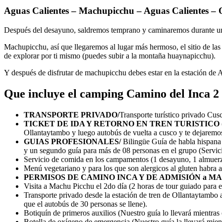
Aguas Calientes – Machupicchu – Aguas Calientes –
Después del desayuno, saldremos temprano y caminaremos durante una
Machupicchu, así que llegaremos al lugar más hermoso, el sitio de las p
de explorar por ti mismo (puedes subir a la montaña huaynapicchu).
Y después de disfrutar de machupicchu debes estar en la estación de A
Que incluye el camping Camino del Inca 2 
TRANSPORTE PRIVADO/
Transporte turístico privado Cus
TICKET DE IDA Y RETORNO EN TREN TURISTICO (EXP
Ollantaytambo y luego autobús de vuelta a cusco y te dejaremos
GUIAS PROFESIONALES/
Bilingüe Guía de habla hispana
y un segundo guía para más de 08 personas en el grupo (Servic
Servicio de comida en los campamentos (1 desayuno, 1 almuerz
Menú vegetariano y para los que son alergicos al gluten habra a
PERMISOS DE CAMINO INCA Y DE ADMISIÓN a M
Visita a Machu Picchu el 2do día (2 horas de tour guiado para ex
Transporte privado desde la estación de tren de Ollantaytambo a 
que el autobús de 30 personas se llene).
Botiquín de primeros auxilios (Nuestro guía lo llevará mientras
Botella de oxígeno de emergencia (Nuestro guía la llevará mien