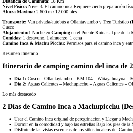
Distancia de Caminata:
18 Km
Nivel Fisico:
Nivel 3. El camino inca Requiere cierta preparación fís
Altura Maxima:
2.600 m / 12.000 pies
Transporte:
Van privada/autobús a Ollantaytambo y Tren Turístico
(
Cusco
Alojamiento:
1 Noche en
Camping
en el Puente Ruinas al pie de l
Comidas:
1 desayuno, 1 almuerzo, 1 cena
Camino Inca & Machu Picchu:
Permisos para el camino inca y ent
Resumen Itinerario
Itinerario de camping camino del inca de 2
Día 1:
Cusco – Ollantaytambo – KM 104 – Wiñayahuayna – M
Día 2:
Aguas Calientes – Machupicchu – Aguas Calientes – O
Lo más destacado
2 Días de Camino Inca a Machupicchu (De
Usar el Camino Inca original de peregrinacion y Llegar a Machu
Dormir en la comodidad y bajo las estrellas Bajo los pies de 
Disfrute de las vistas escénicas de los sitios incaicos del Ca