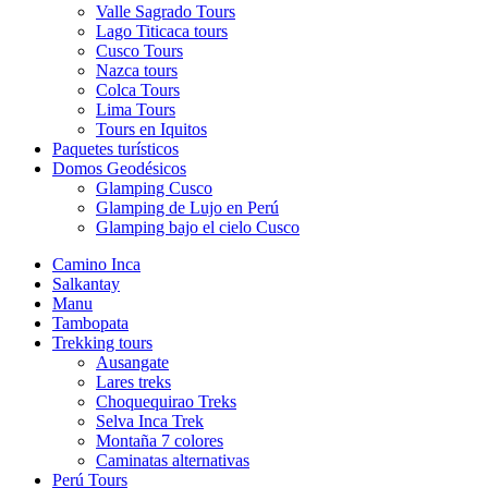
Valle Sagrado Tours
Lago Titicaca tours
Cusco Tours
Nazca tours
Colca Tours
Lima Tours
Tours en Iquitos
Paquetes turísticos
Domos Geodésicos
Glamping Cusco
Glamping de Lujo en Perú
Glamping bajo el cielo Cusco
Camino Inca
Salkantay
Manu
Tambopata
Trekking tours
Ausangate
Lares treks
Choquequirao Treks
Selva Inca Trek
Montaña 7 colores
Caminatas alternativas
Perú Tours