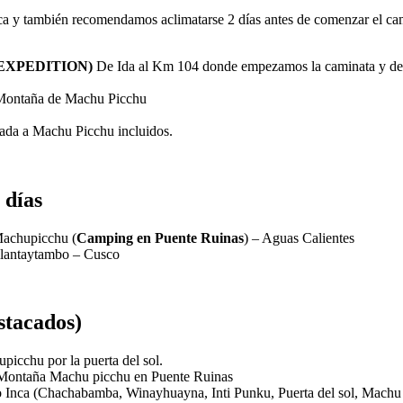
ica y también recomendamos aclimatarse 2 días antes de comenzar el ca
EXPEDITION)
De Ida al Km 104 donde empezamos la caminata y de r
a Montaña de Machu Picchu
rada a Machu Picchu incluidos.
 días
achupicchu (
Camping en Puente Ruinas
) – Aguas Calientes
llantaytambo – Cusco
stacados)
picchu por la puerta del sol.
la Montaña Machu picchu en Puente Ruinas
mino Inca (Chachabamba, Winayhuayna, Inti Punku, Puerta del sol, Machu