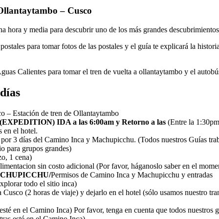
 Ollantaytambo – Cusco
 hora y media para descubrir uno de los más grandes descubrimientos
ostales para tomar fotos de las postales y el guía te explicará la histo
guas Calientes para tomar el tren de vuelta a ollantaytambo y el autobú
días
co – Estación de tren de Ollantaytambo
EDITION) IDA a las 6:00am y Retorno a las
(Entre la 1:30pm
 en el hotel.
 por 3 días del Camino Inca y Machupicchu. (Todos nuestros Guías tra
io para grupos grandes)
o, 1 cena)
limentacion sin costo adicional (Por favor, háganoslo saber en el momen
ACHUPICCHU/
Permisos de Camino Inca y Machupicchu y entradas
plorar todo el sitio inca)
Cusco (2 horas de viaje) y dejarlo en el hotel (sólo usamos nuestro tran
 esté en el Camino Inca) Por favor, tenga en cuenta que todos nuestros 
tras esté en el Camino Inca)