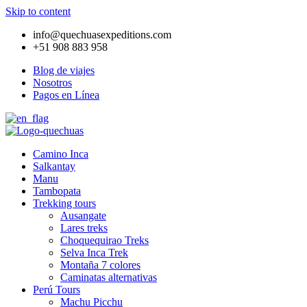
Skip to content
info@quechuasexpeditions.com
+51 908 883 958
Blog de viajes
Nosotros
Pagos en Línea
Camino Inca
Salkantay
Manu
Tambopata
Trekking tours
Ausangate
Lares treks
Choquequirao Treks
Selva Inca Trek
Montaña 7 colores
Caminatas alternativas
Perú Tours
Machu Picchu