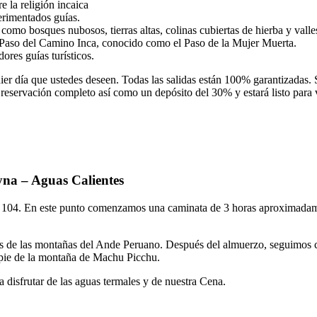
 la religión incaica
perimentados guías.
 como bosques nubosos, tierras altas, colinas cubiertas de hierba y valle
l Paso del Camino Inca, conocido como el Paso de la Mujer Muerta.
res guías turísticos.
r día que ustedes deseen. Todas las salidas están 100% garantizadas. Si
eservación completo así como un depósito del 30% y estará listo para
na – Aguas Calientes
KM 104. En este punto comenzamos una caminata de 3 horas aproximadam
 de las montañas del Ande Peruano. Después del almuerzo, seguimos cam
pie de la montaña de Machu Picchu.
disfrutar de las aguas termales y de nuestra Cena.